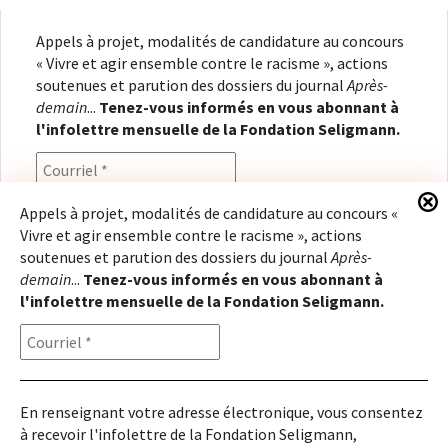
Appels à projet, modalités de candidature au concours
« Vivre et agir ensemble contre le racisme », actions
soutenues et parution des dossiers du journal
Après-
demain
...
Tenez-vous informés en vous abonnant à
l'infolettre mensuelle de la Fondation Seligmann.
Appels à projet, modalités de candidature au concours «
Vivre et agir ensemble contre le racisme », actions
En renseignant votre adresse électronique, vous
soutenues et parution des dossiers du journal
Après-
consentez à recevoir l'infolettre de la Fondation
demain
...
Tenez-vous informés en vous abonnant à
Seligmann, conformément à notre
politique de
l'infolettre mensuelle de la Fondation Seligmann.
confidentialité
. Il vous sera possible de vous
désabonner à tout moment.
En renseignant votre adresse électronique, vous consentez
à recevoir l'infolettre de la Fondation Seligmann,
Copyright © 2026
Fondation Seligmann
|
Mentions légales
|
Crédits