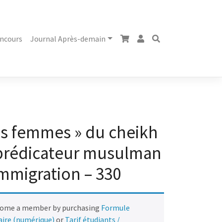
ncours
Journal Après-demain
es femmes » du cheikh
prédicateur musulman
immigration – 330
come a member by purchasing
Formule
naire (numérique)
or
Tarif étudiants /