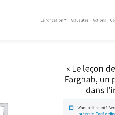
La fondation
Actualités
Actions
Co
« Le leçon d
Farghab, un 
dans l’
Want a discount? Be
intégrale
,
Tarif ordi