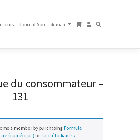
ncours
Journal Après-demain
vue du consommateur –
131
come a member by purchasing
Formule
naire (numérique)
or
Tarif étudiants /