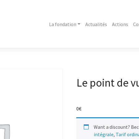
La fondation
Actualités
Actions
Co
Le point de 
0
€
Want a discount? Be
intégrale
,
Tarif ordi