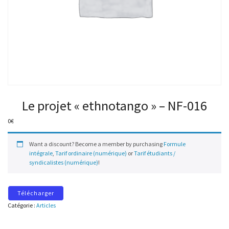
Le projet « ethnotango » – NF-016
0
€
Want a discount? Become a member by purchasing
Formule
intégrale
,
Tarif ordinaire (numérique)
or
Tarif étudiants /
syndicalistes (numérique)
!
Télécharger
Catégorie :
Articles