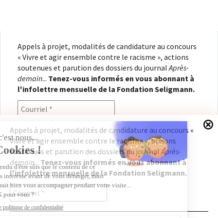
Appels à projet, modalités de candidature au concours
« Vivre et agir ensemble contre le racisme », actions
soutenues et parution des dossiers du journal
Après-
demain
...
Tenez-vous informés en vous abonnant à
l'infolettre mensuelle de la Fondation Seligmann.
Appels à projet, modalités de candidature au concours «
Vivre et agir ensemble contre le racisme », actions
En renseignant votre adresse électronique, vous
soutenues et parution des dossiers du journal
Après-
consentez à recevoir l'infolettre de la Fondation
demain
...
Tenez-vous informés en vous abonnant à
Seligmann, conformément à notre
politique de
l'infolettre mensuelle de la Fondation Seligmann.
confidentialité
. Il vous sera possible de vous
désabonner à tout moment.