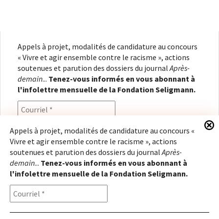
Appels à projet, modalités de candidature au concours
« Vivre et agir ensemble contre le racisme », actions
soutenues et parution des dossiers du journal
Après-
demain
...
Tenez-vous informés en vous abonnant à
l'infolettre mensuelle de la Fondation Seligmann.
Appels à projet, modalités de candidature au concours «
Vivre et agir ensemble contre le racisme », actions
En renseignant votre adresse électronique, vous
soutenues et parution des dossiers du journal
Après-
consentez à recevoir l'infolettre de la Fondation
demain
...
Tenez-vous informés en vous abonnant à
Seligmann, conformément à notre
politique de
l'infolettre mensuelle de la Fondation Seligmann.
confidentialité
. Il vous sera possible de vous
désabonner à tout moment.