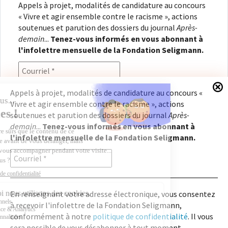
Appels à projet, modalités de candidature au concours
« Vivre et agir ensemble contre le racisme », actions
soutenues et parution des dossiers du journal
Après-
demain
...
Tenez-vous informés en vous abonnant à
l'infolettre mensuelle de la Fondation Seligmann.
Appels à projet, modalités de candidature au concours «
Vivre et agir ensemble contre le racisme », actions
En renseignant votre adresse électronique, vous
soutenues et parution des dossiers du journal
Après-
consentez à recevoir l'infolettre de la Fondation
demain
...
Tenez-vous informés en vous abonnant à
Seligmann, conformément à notre
politique de
l'infolettre mensuelle de la Fondation Seligmann.
confidentialité
. Il vous sera possible de vous
désabonner à tout moment.
En renseignant votre adresse électronique, vous consentez
à recevoir l'infolettre de la Fondation Seligmann,
Copyright © 2026
Fondation Seligmann
|
Mentions légales
|
Crédits
Fondation Seligmann
conformément à notre
politique de confidentialité
. Il vous
Journal Après-demain
sera possible de vous désabonner à tout moment.