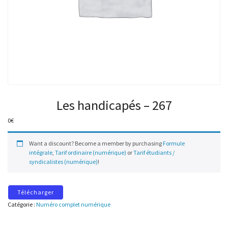
Les handicapés – 267
0
€
Want a discount? Become a member by purchasing
Formule
intégrale
,
Tarif ordinaire (numérique)
or
Tarif étudiants /
syndicalistes (numérique)
!
Télécharger
Catégorie :
Numéro complet numérique