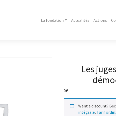
La fondation
Actualités
Actions
Co
Les juges
démoc
0
€
Want a discount? Be
intégrale
,
Tarif ordi