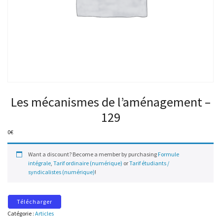
Les mécanismes de l’aménagement –
129
0
€
Want a discount? Become a member by purchasing
Formule
intégrale
,
Tarif ordinaire (numérique)
or
Tarif étudiants /
syndicalistes (numérique)
!
Télécharger
Catégorie :
Articles