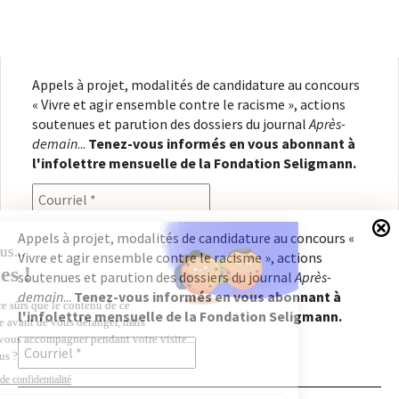
Appels à projet, modalités de candidature au concours
« Vivre et agir ensemble contre le racisme », actions
soutenues et parution des dossiers du journal
Après-
demain
...
Tenez-vous informés en vous abonnant à
l'infolettre mensuelle de la Fondation Seligmann.
Appels à projet, modalités de candidature au concours «
Vivre et agir ensemble contre le racisme », actions
En renseignant votre adresse électronique, vous
soutenues et parution des dossiers du journal
Après-
consentez à recevoir l'infolettre de la Fondation
demain
...
Tenez-vous informés en vous abonnant à
Seligmann, conformément à notre
politique de
l'infolettre mensuelle de la Fondation Seligmann.
confidentialité
. Il vous sera possible de vous
désabonner à tout moment.