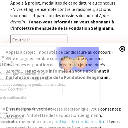
Appels à projet, modalités de candidature au concours
« Vivre et agir ensemble contre le racisme », actions
soutenues et parution des dossiers du journal
Après-
demain
...
Tenez-vous informés en vous abonnant à
l'infolettre mensuelle de la Fondation Seligmann.
Appels à projet, modalités de candidature au concours «
Vivre et agir ensemble contre le racisme », actions
En renseignant votre adresse électronique, vous
soutenues et parution des dossiers du journal
Après-
consentez à recevoir l'infolettre de la Fondation
demain
...
Tenez-vous informés en vous abonnant à
Seligmann, conformément à notre
politique de
l'infolettre mensuelle de la Fondation Seligmann.
confidentialité
. Il vous sera possible de vous
désabonner à tout moment.
En renseignant votre adresse électronique, vous consentez
à recevoir l'infolettre de la Fondation Seligmann,
Copyright © 2026
Fondation Seligmann
|
Mentions légales
|
Crédits
Fondation Seligmann
conformément à notre
politique de confidentialité
. Il vous
Journal Après-demain
sera possible de vous désabonner à tout moment.