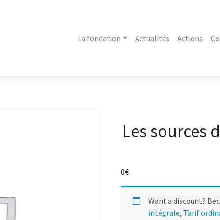
La fondation
Actualités
Actions
Co
Les sources d
0
€
Want a discount? Be
intégrale
,
Tarif ordi