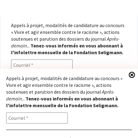
Appels à projet, modalités de candidature au concours
« Vivre et agir ensemble contre le racisme », actions
soutenues et parution des dossiers du journal
Après-
demain
...
Tenez-vous informés en vous abonnant à
l'infolettre mensuelle de la Fondation Seligmann.
Appels à projet, modalités de candidature au concours «
Vivre et agir ensemble contre le racisme », actions
En renseignant votre adresse électronique, vous
soutenues et parution des dossiers du journal
Après-
consentez à recevoir l'infolettre de la Fondation
demain
...
Tenez-vous informés en vous abonnant à
Seligmann, conformément à notre
politique de
l'infolettre mensuelle de la Fondation Seligmann.
confidentialité
. Il vous sera possible de vous
désabonner à tout moment.