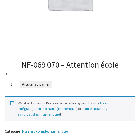
NF-069 070 – Attention école
9
€
quantité
Ajouter au panier
de
NF-
069
Want a discount? Become a member by purchasing
Formule
070
intégrale
,
Tarif ordinaire (numérique)
or
Tarif étudiants /
–
syndicalistes (numérique)
!
Attention
école
Catégorie :
Numéro complet numérique