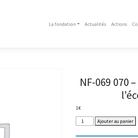
La fondation
Actualités
Actions
Co
NF-069 070 –
l’é
1
€
quantité
Ajouter au panier
de
NF-