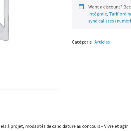
069
Want a discount? Be
070
intégrale
,
Tarif ordi
–
syndicalistes (numér
Brouillages
autour
de
Catégorie :
Articles
l’école
publique
els à projet, modalités de candidature au concours « Vivre et agir