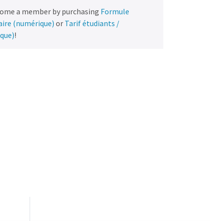
come a member by purchasing
Formule
naire (numérique)
or
Tarif étudiants /
ique)
!