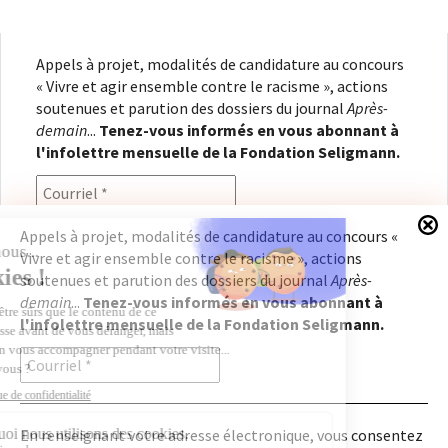
Appels à projet, modalités de candidature au concours
« Vivre et agir ensemble contre le racisme », actions
soutenues et parution des dossiers du journal
Après-
demain
...
Tenez-vous informés en vous abonnant à
l'infolettre mensuelle de la Fondation Seligmann.
Appels à projet, modalités de candidature au concours «
Vivre et agir ensemble contre le racisme », actions
En renseignant votre adresse électronique, vous
soutenues et parution des dossiers du journal
Après-
consentez à recevoir l'infolettre de la Fondation
demain
...
Tenez-vous informés en vous abonnant à
Seligmann, conformément à notre
politique de
l'infolettre mensuelle de la Fondation Seligmann.
confidentialité
. Il vous sera possible de vous
désabonner à tout moment.
En renseignant votre adresse électronique, vous consentez