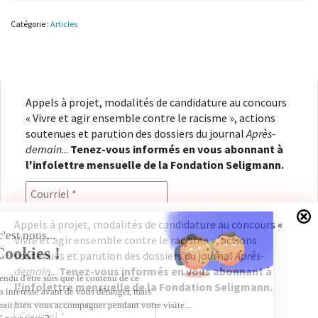
réparations
:
Catégorie :
Articles
l’exception
française
–
NF-
067
Appels à projet, modalités de candidature au concours
« Vivre et agir ensemble contre le racisme », actions
soutenues et parution des dossiers du journal
Après-
demain
...
Tenez-vous informés en vous abonnant à
l'infolettre mensuelle de la Fondation Seligmann.
Appels à projet, modalités de candidature au concours «
Vivre et agir ensemble contre le racisme », actions
En renseignant votre adresse électronique, vous
soutenues et parution des dossiers du journal
Après-
consentez à recevoir l'infolettre de la Fondation
demain
...
Tenez-vous informés en vous abonnant à
Seligmann, conformément à notre
politique de
l'infolettre mensuelle de la Fondation Seligmann.
confidentialité
. Il vous sera possible de vous
désabonner à tout moment.