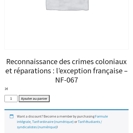
Reconnaissance des crimes coloniaux
et réparations : l’exception française –
NF-067
1
€
quantité
Ajouter au panier
de
Reconnaissance
des
Want a discount? Become a member by purchasing
Formule
crimes
intégrale
,
Tarif ordinaire (numérique)
or
Tarif étudiants /
coloniaux
syndicalistes (numérique)
!
et