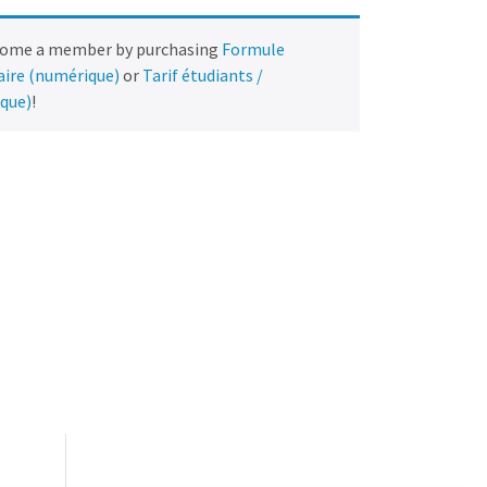
come a member by purchasing
Formule
naire (numérique)
or
Tarif étudiants /
ique)
!