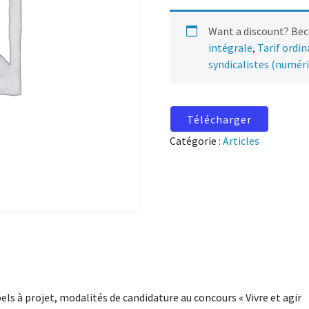
Want a discount? Be
intégrale
,
Tarif ordi
syndicalistes (numér
Télécharger
Catégorie :
Articles
els à projet, modalités de candidature au concours « Vivre et agir