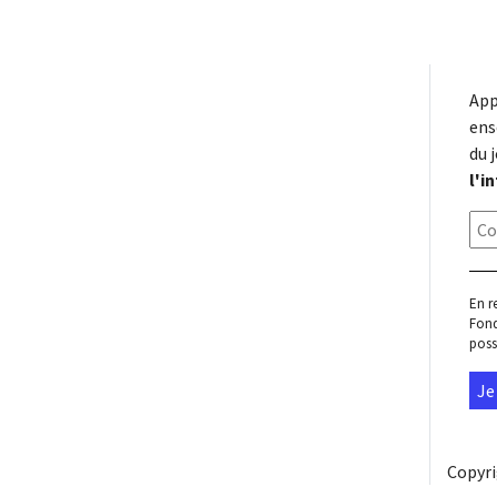
l’article
App
ens
du 
l'i
En r
Fond
poss
Copyr