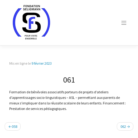
Skip
to
content
Mis en ligne le
9 février 2023
061
Formation de bénévoles associatifs porteurs de projets d’ateliers
d’apprentissages socio-linguistiques – ASL – permettant aux parents de
mieux s’impliquer dans la réussite scolaire de leurs enfants. Financement :
Prestation de services pédagogiques.
Navigation
058
062
de