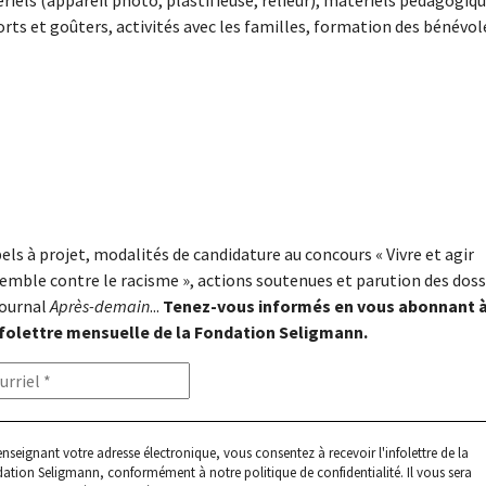
iels (appareil photo, plastifieuse, relieur), matériels pédagogiqu
orts et goûters, activités avec les familles, formation des bénévol
els à projet, modalités de candidature au concours « Vivre et agir
emble contre le racisme », actions soutenues et parution des doss
journal
Après-demain
...
Tenez-vous informés en vous abonnant 
nfolettre mensuelle de la Fondation Seligmann.
enseignant votre adresse électronique, vous consentez à recevoir l'infolettre de la
ation Seligmann, conformément à notre
politique de confidentialité
. Il vous sera