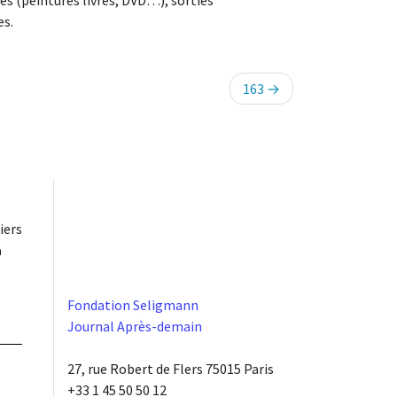
es (peintures livres, DVD…), sorties
es.
163
iers
à
Fondation Seligmann
Journal Après-demain
27, rue Robert de Flers 75015 Paris
+33 1 45 50 50 12