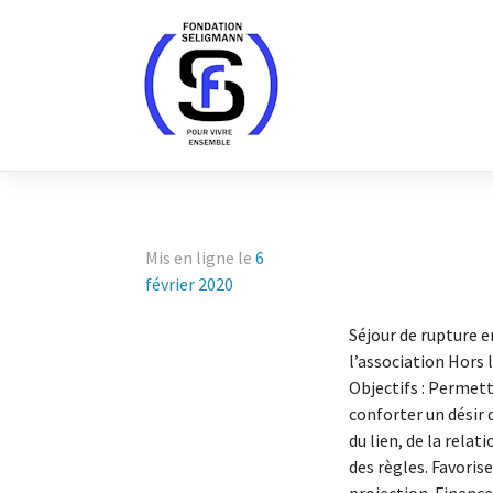
Skip
to
content
Mis en ligne le
6
février 2020
Séjour de rupture e
l’association Hors 
Objectifs : Permett
conforter un désir 
du lien, de la relat
des règles. Favoris