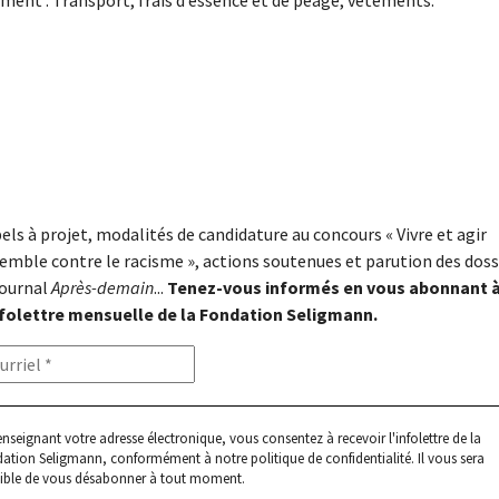
ment : Transport, frais d’essence et de péage, vêtements.
els à projet, modalités de candidature au concours « Vivre et agir
emble contre le racisme », actions soutenues et parution des doss
journal
Après-demain
...
Tenez-vous informés en vous abonnant 
nfolettre mensuelle de la Fondation Seligmann.
enseignant votre adresse électronique, vous consentez à recevoir l'infolettre de la
ation Seligmann, conformément à notre
politique de confidentialité
. Il vous sera
ible de vous désabonner à tout moment.