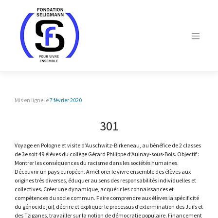
Skip
to
content
Mis en ligne le
7 février 2020
301
Voyage en Pologne et visite d’Auschwitz-Birkeneau, au bénéfice de 2 classes
de 3e soit 49 élèves du collège Gérard Philippe d’Aulnay-sous-Bois. Objectif :
Montrer les conséquences du racisme dans les sociétés humaines.
Découvrir un pays européen. Améliorer le vivre ensemble des élèves aux
origines très diverses, éduquer au sens des responsabilités individuelles et
collectives. Créer une dynamique, acquérir les connaissances et
compétences du socle commun. Faire comprendre aux élèves la spécificité
du génocide juif, décrire et expliquer le processus d’extermination des Juifs et
des Tziganes, travailler sur la notion de démocratie populaire. Financement