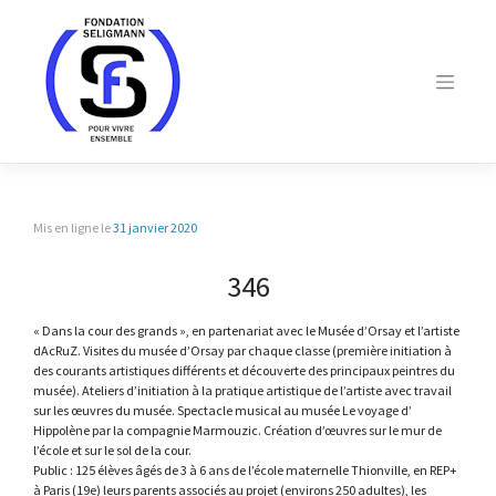
Skip
to
content
Mis en ligne le
31 janvier 2020
346
« Dans la cour des grands », en partenariat avec le Musée d’Orsay et l’artiste
dAcRuZ. Visites du musée d’Orsay par chaque classe (première initiation à
des courants artistiques différents et découverte des principaux peintres du
musée). Ateliers d’initiation à la pratique artistique de l’artiste avec travail
sur les œuvres du musée. Spectacle musical au musée Le voyage d’
Hippolène par la compagnie Marmouzic. Création d’œuvres sur le mur de
l’école et sur le sol de la cour.
Public : 125 élèves âgés de 3 à 6 ans de l’école maternelle Thionville, en REP+
à Paris (19e) leurs parents associés au projet (environs 250 adultes), les