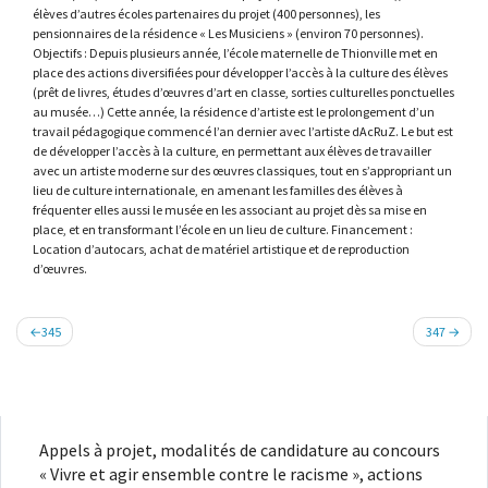
élèves d’autres écoles partenaires du projet (400 personnes), les
pensionnaires de la résidence « Les Musiciens » (environ 70 personnes).
Objectifs : Depuis plusieurs année, l’école maternelle de Thionville met en
place des actions diversifiées pour développer l’accès à la culture des élèves
(prêt de livres, études d’œuvres d’art en classe, sorties culturelles ponctuelles
au musée…) Cette année, la résidence d’artiste est le prolongement d’un
travail pédagogique commencé l’an dernier avec l’artiste dAcRuZ. Le but est
de développer l’accès à la culture, en permettant aux élèves de travailler
avec un artiste moderne sur des œuvres classiques, tout en s’appropriant un
lieu de culture internationale, en amenant les familles des élèves à
fréquenter elles aussi le musée en les associant au projet dès sa mise en
place, et en transformant l’école en un lieu de culture. Financement :
Location d’autocars, achat de matériel artistique et de reproduction
d’œuvres.
Navigation
345
347
de
l’article
Appels à projet, modalités de candidature au concours
« Vivre et agir ensemble contre le racisme », actions