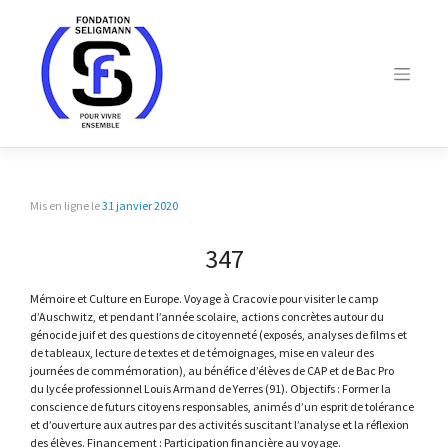
Skip
to
content
Mis en ligne le
31 janvier 2020
347
Mémoire et Culture en Europe. Voyage à Cracovie pour visiter le camp
d’Auschwitz, et pendant l’année scolaire, actions concrètes autour du
génocide juif et des questions de citoyenneté (exposés, analyses de films et
de tableaux, lecture de textes et de témoignages, mise en valeur des
journées de commémoration), au bénéfice d’élèves de CAP et de Bac Pro
du lycée professionnel Louis Armand de Yerres (91). Objectifs : Former la
conscience de futurs citoyens responsables, animés d’un esprit de tolérance
et d’ouverture aux autres par des activités suscitant l’analyse et la réflexion
des élèves. Financement : Participation financière au voyage.