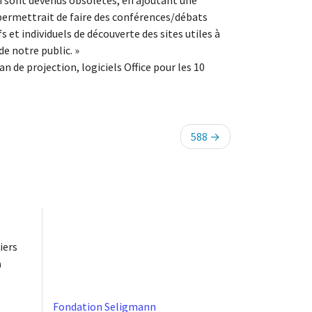
ui sont devenus obsolètes, en ajoutant une
permettrait de faire des conférences/débats
s et individuels de découverte des sites utiles à
e notre public. »
 de projection, logiciels Office pour les 10
588
iers
à
Fondation Seligmann