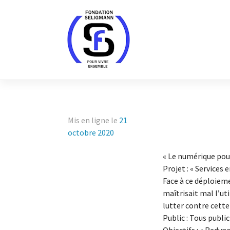
Skip
to
content
Mis en ligne le
21
octobre 2020
« Le numérique pour
Projet : « Services
Face à ce déploieme
maîtrisait mal l’ut
lutter contre cette
Public : Tous publ