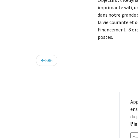
Objectifs : « Redy
imprimante wifi, u
dans notre grande sa
la vie courante et 
Financement : 8 ord
postes.
Navigation
586
de
l’article
App
ens
du 
l'i