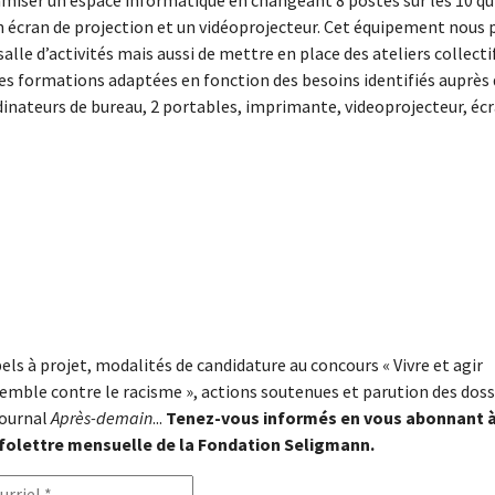
namiser un espace informatique en changeant 8 postes sur les 10 q
n écran de projection et un vidéoprojecteur. Cet équipement nous 
lle d’activités mais aussi de mettre en place des ateliers collectif
des formations adaptées en fonction des besoins identifiés auprès d
inateurs de bureau, 2 portables, imprimante, videoprojecteur, écran
els à projet, modalités de candidature au concours « Vivre et agir
emble contre le racisme », actions soutenues et parution des doss
journal
Après-demain
...
Tenez-vous informés en vous abonnant 
nfolettre mensuelle de la Fondation Seligmann.