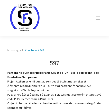
Skip
to
content
Mis en ligne le
21 octobre 2020
597
Partenariat Centre Pilote Paris Goutte d’Or – Ecole polytechnique –
Fondation Seligmann
Projet : Ateliers scientifiques au sein des 16 écoles maternelles et
élémentaires du quartier de la Goutte d’Or coordonnés par un élève-
stagiaire de l’école Polytechnique
Public : 700 élèves âgés de 3 à 11 ans (35 classes) de l’école élémentaire Cavé
et du REP+ Clemenceau, à Paris (18e).
Objectif : Former à la démarche d’investigation et de transmettre le goût des
sciences aux élèves.