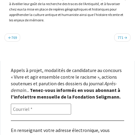
à éveiller leur goût de la recherche des traces de l’Antiquité, et à favoriser
chez eux la mise en place de repères géographiques et historiques pour
appréhender la culture antique et humaniste ainsi que l’histoire récente et
les enjeux de mémoire.
Navigation
769
771
de
l’article
Appels à projet, modalités de candidature au concours
« Vivre et agir ensemble contre le racisme », actions
soutenues et parution des dossiers du journal
Après-
demain
...
Tenez-vous informés en vous abonnant à
l'infolettre mensuelle de la Fondation Seligmann.
En renseignant votre adresse électronique, vous