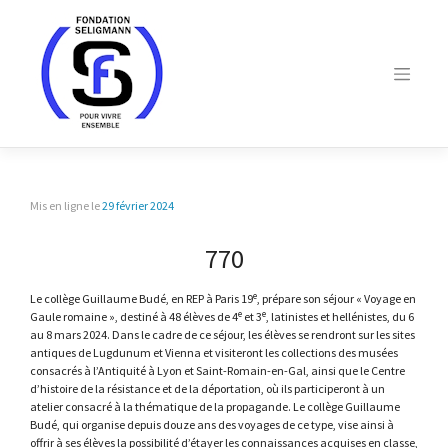
Skip
to
content
Mis en ligne le
29 février 2024
770
e
Le collège Guillaume Budé, en REP à Paris 19
, prépare son séjour « Voyage en
e
e
Gaule romaine », destiné à 48 élèves de 4
et 3
, latinistes et hellénistes, du 6
au 8 mars 2024. Dans le cadre de ce séjour, les élèves se rendront sur les sites
antiques de Lugdunum et Vienna et visiteront les collections des musées
consacrés à l’Antiquité à Lyon et Saint-Romain-en-Gal, ainsi que le Centre
d’histoire de la résistance et de la déportation, où ils participeront à un
atelier consacré à la thématique de la propagande. Le collège Guillaume
Budé, qui organise depuis douze ans des voyages de ce type, vise ainsi à
offrir à ses élèves la possibilité d’étayer les connaissances acquises en classe,