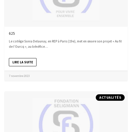
625
Le collège Sonia Delaunay, en REP à Paris (19e), met en œuvre son projet « Au fil
de l’Ourcq », au bénéfice…
LIRE LA SUITE
7 novembre 2023
ACTUALITÉS