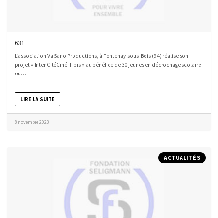
631
L’association Va Sano Productions, à Fontenay-sous-Bois (94) réalise son
projet « IntenCitéCiné III bis » au bénéfice de 30 jeunes en décrochage scolaire
ou…
LIRE LA SUITE
8 novembre 2023
ACTUALITÉS