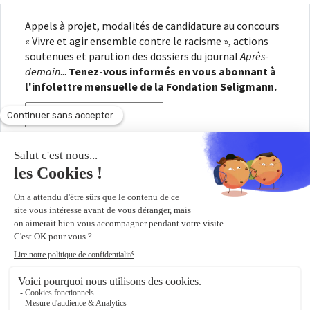
Appels à projet, modalités de candidature au concours
« Vivre et agir ensemble contre le racisme », actions
soutenues et parution des dossiers du journal
Après-
demain
...
Tenez-vous informés en vous abonnant à
l'infolettre mensuelle de la Fondation Seligmann.
En renseignant votre adresse électronique, vous
consentez à recevoir l'infolettre de la Fondation
Seligmann, conformément à notre
politique de
confidentialité
. Il vous sera possible de vous
désabonner à tout moment.
Copyright © 2026
Fondation Seligmann
|
Mentions légales
|
Crédits
Fondation Seligmann