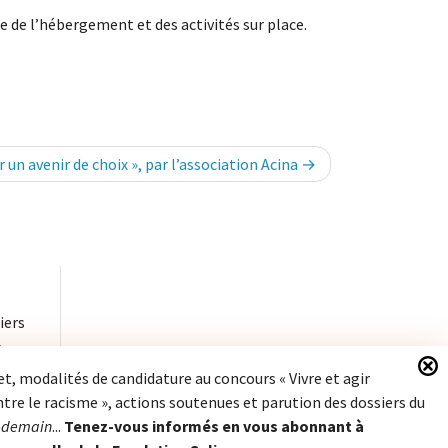
ge de l’hébergement et des activités sur place.
r un avenir de choix », par l’association Acina
iers
à
et, modalités de candidature au concours « Vivre et agir
re le racisme », actions soutenues et parution des dossiers du
Fondation Seligmann
-demain
...
Tenez-vous informés en vous abonnant à
Journal Après-demain