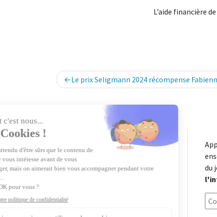
L’aide financière d
Navigation
Le prix Seligmann 2024 récompense Fabienn
de
l’article
App
ens
du 
l'i