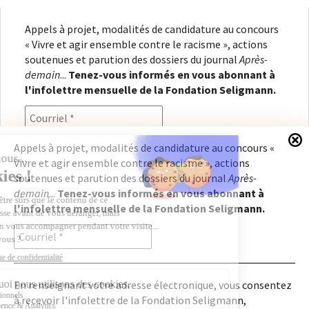
Appels à projet, modalités de candidature au concours
« Vivre et agir ensemble contre le racisme », actions
soutenues et parution des dossiers du journal
Après-
demain
...
Tenez-vous informés en vous abonnant à
l'infolettre mensuelle de la Fondation Seligmann.
Appels à projet, modalités de candidature au concours «
Vivre et agir ensemble contre le racisme », actions
En renseignant votre adresse électronique, vous
soutenues et parution des dossiers du journal
Après-
consentez à recevoir l'infolettre de la Fondation
demain
...
Tenez-vous informés en vous abonnant à
Seligmann, conformément à notre
politique de
l'infolettre mensuelle de la Fondation Seligmann.
confidentialité
. Il vous sera possible de vous
désabonner à tout moment.
En renseignant votre adresse électronique, vous consentez
à recevoir l'infolettre de la Fondation Seligmann,
Copyright © 2026
Fondation Seligmann
|
Mentions légales
|
Crédits