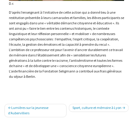
D.r.
D’après l’enseignant à l’initiative de cette action qui a donné lieu à une
restitution présentée à leurs camarades et familles, les élèves participants se
sont engagés dans une « véritable démarche citoyenne et éducative ». Ils
ont ainsi pu « faire le lien entre les contenus historiques, le contexte
linguistique et leur réflexion personnelle » et mobiliser « de nombreuses
compétences psychosociales : l’empathie, l’esprit critique, la coopération,
l’écoute, la gestion des émotions et la capacité à prendre du recul ».
L’ambition de ce professeur est pour l’avenir d’ancrer durablement ce travail
de mémoire dans l’établissement afin de « sensibiliser les futures
générations à la lutte contre le racisme, l’antisémitisme et toutes les formes
de haine » et de développer une « conscience citoyenne européenne ».
L’aide financière de la Fondation Seligmann a contribué aux frais généraux
du séjour à Berlin.
Navigation
Lumières sur la jeunesse
Sport, culture et mémoire à Lyon
de
d’Aubervilliers
l’article