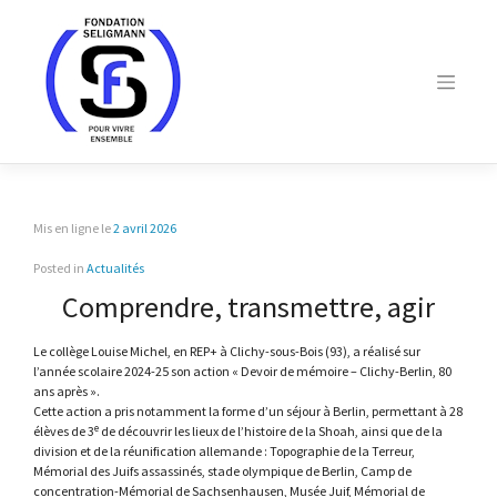
Skip
to
content
Mis en ligne le
2 avril 2026
Posted in
Actualités
Comprendre, transmettre, agir
Le collège Louise Michel, en REP+ à Clichy-sous-Bois (93), a réalisé sur
l’année scolaire 2024-25 son action « Devoir de mémoire – Clichy-Berlin, 80
ans après ».
Cette action a pris notamment la forme d’un séjour à Berlin, permettant à 28
e
élèves de 3
de découvrir les lieux de l’histoire de la Shoah, ainsi que de la
division et de la réunification allemande : Topographie de la Terreur,
Mémorial des Juifs assassinés, stade olympique de Berlin, Camp de
concentration-Mémorial de Sachsenhausen, Musée Juif, Mémorial de