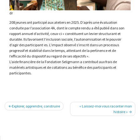
dr
208 jeunes ont participé aux ateliers en 2025. D’après une évaluation
conduite par l’association 4A, dont le compte rendu a été publié dans son
rapport annuel d’activité, ceux-ci « constituent un levier structurant et
durable. Ils favorisent l’inclusion sociale, l’autonomisation et le pouvoir
d’agir des participant·es. L’impact observé s’inscrit dans un processus
progressif et stabilisé dans le temps, attestant de la pertinence et de
l’efficacité du dispositif au regard de ses objectifs ».
L’aide financière de la Fondation Seligmann a contribué aux frais de
matériels artistiques et de collations au bénéfice des participants et
participantes.
Navigation
Explorer, apprendre, construire
« Laissez-moi vous raconter mon
de
histoire »
l’article