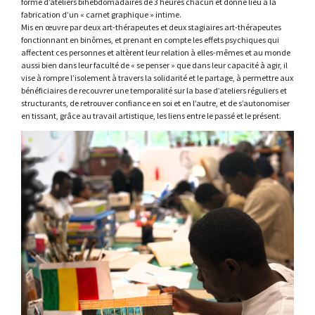
forme d’ateliers bihebdomadaires de 3 heures chacun et donne lieu à la
fabrication d’un « carnet graphique » intime.
Mis en œuvre par deux art-thérapeutes et deux stagiaires art-thérapeutes
fonctionnant en binômes, et prenant en compte les effets psychiques qui
affectent ces personnes et altèrent leur relation à elles-mêmes et au monde
aussi bien dans leur faculté de « se penser » que dans leur capacité à agir, il
vise à rompre l’isolement à travers la solidarité et le partage, à permettre aux
bénéficiaires de recouvrer une temporalité sur la base d’ateliers réguliers et
structurants, de retrouver confiance en soi et en l’autre, et de s’autonomiser
en tissant, grâce au travail artistique, les liens entre le passé et le présent.