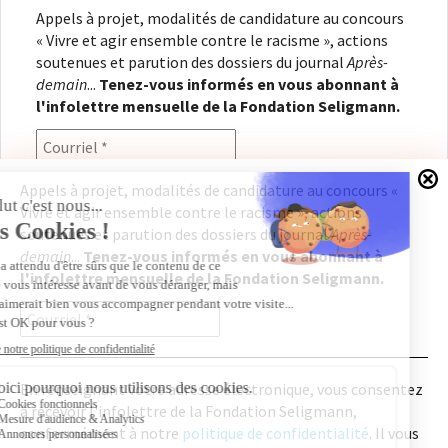
Appels à projet, modalités de candidature au concours
« Vivre et agir ensemble contre le racisme », actions
soutenues et parution des dossiers du journal
Après-
demain
...
Tenez-vous informés en vous abonnant à
l'infolettre mensuelle de la Fondation Seligmann.
Appels à projet, modalités de candidature au concours «
Vivre et agir ensemble contre le racisme », actions
En renseignant votre adresse électronique, vous
soutenues et parution des dossiers du journal
Après-
consentez à recevoir l'infolettre de la Fondation
demain
...
Tenez-vous informés en vous abonnant à
Seligmann, conformément à notre
politique de
l'infolettre mensuelle de la Fondation Seligmann.
confidentialité
. Il vous sera possible de vous
désabonner à tout moment.
En renseignant votre adresse électronique, vous consentez
à recevoir l'infolettre de la Fondation Seligmann,
Copyright © 2026
Fondation Seligmann
|
Mentions légales
|
Crédits
Fondation Seligmann
conformément à notre
politique de confidentialité
. Il vous
Journal Après-demain