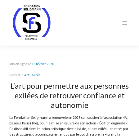
Skip
to
content
Mis en ligne le
16 février 2026
Posted in
Actualités
L’art pour permettre aux personnes
exilées de retrouver confiance et
autonomie
La Fondation Seligmann a renouvelé en 2025 son soutien à l’association 4A,
basée à Paris (10e), pour la mise en œuvre de son action « Édition originale ».
Ce dispositif de médiation artistique destiné à de jeunes exilés – orientés par
des structures d’accompagnement ou par le bouche à oreille – prend la