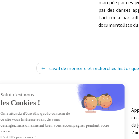
marquée par des jeu
par des danses app
L’action a par ai
documentaliste du c
Navigation
Travail de mémoire et recherches historique
de
l’article
App
ens
du 
l'i