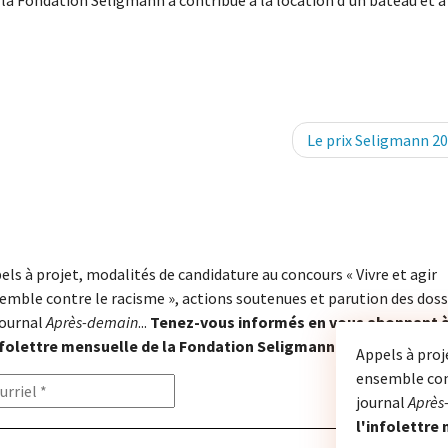
e la Fondation Seligmann a contribué à la location d’un bateau et à 
Le prix Seligmann 2
els à projet, modalités de candidature au concours « Vivre et agir
emble contre le racisme », actions soutenues et parution des doss
journal
Après-demain
...
Tenez-vous informés en vous abonnant 
nfolettre mensuelle de la Fondation Seligmann.
Appels à proj
ensemble cont
journal
Après
l'infolettre