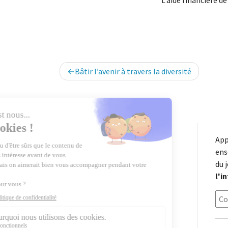
L’aide financière d
Navigation
Bâtir l’avenir à travers la diversité
de
l’article
App
ens
du 
l'i