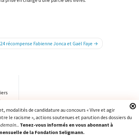
la prise en charge d’une partie des vivres.
024 récompense Fabienne Jonca et Gaël Faye
iers
à
et, modalités de candidature au concours « Vivre et agir
re le racisme », actions soutenues et parution des dossiers du
Fondation Seligmann
-demain
...
Tenez-vous informés en vous abonnant à
Journal Après-demain
 mensuelle de la Fondation Seligmann.