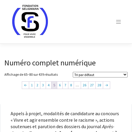
Skip
to
content
Numéro complet numérique
Affichage de 65–80 sur 439 résultats
←
1
2
3
4
5
6
7
8
…
26
27
28
→
Appels à projet, modalités de candidature au concours
« Vivre et agir ensemble contre le racisme », actions
soutenues et parution des dossiers du journal
Après-