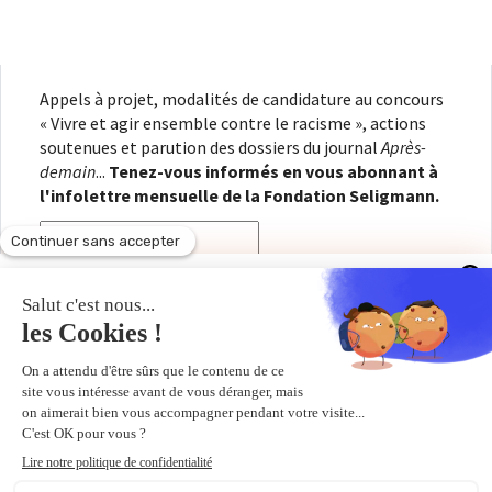
Appels à projet, modalités de candidature au concours
« Vivre et agir ensemble contre le racisme », actions
soutenues et parution des dossiers du journal
Après-
demain
...
Tenez-vous informés en vous abonnant à
l'infolettre mensuelle de la Fondation Seligmann.
Appels à projet, modalités de candidature au concours «
Vivre et agir ensemble contre le racisme », actions
En renseignant votre adresse électronique, vous
soutenues et parution des dossiers du journal
Après-
consentez à recevoir l'infolettre de la Fondation
demain
...
Tenez-vous informés en vous abonnant à
Seligmann, conformément à notre
politique de
l'infolettre mensuelle de la Fondation Seligmann.
confidentialité
. Il vous sera possible de vous
désabonner à tout moment.