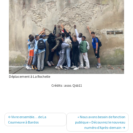
Déplacement à La Rochelle
Crédits : asso. Qsb11
Navigation
Vivre ensemble… de La
« Nous avons besoin de fonction
de
Courneuve à Bardos
publique » Découvrez le nouveau
numéro d’Après-demain
l’article