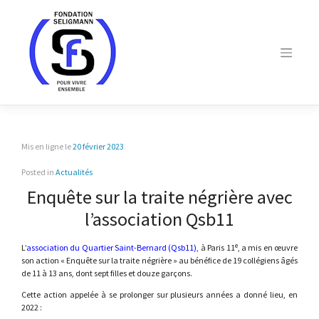
Skip
to
content
Mis en ligne le
20 février 2023
Posted in
Actualités
Enquête sur la traite négrière avec
l’association Qsb11
e
L’
association du Quartier Saint-Bernard (Qsb11)
, à Paris 11
, a mis en œuvre
son action « Enquête sur la traite négrière » au bénéfice de 19 collégiens âgés
de 11 à 13 ans, dont sept filles et douze garçons.
Cette action appelée à se prolonger sur plusieurs années a donné lieu, en
2022 :