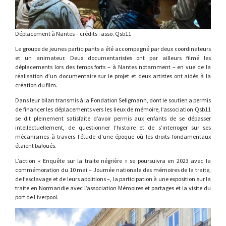
Déplacement à Nantes – crédits : asso. Qsb11
Le groupe de jeunes participants a été accompagné par deux coordinateurs
et un animateur. Deux documentaristes ont par ailleurs filmé les
déplacements lors des temps forts – à Nantes notamment – en vue de la
réalisation d’un documentaire sur le projet et deux artistes ont aidés à la
création du film.
Dans leur bilan transmis à la Fondation Seligmann, dont le soutien a permis
de financer les déplacements vers les lieux de mémoire, l’association Qsb11
se dit pleinement satisfaite d’avoir permis aux enfants de se dépasser
intellectuellement, de questionner l’histoire et de s’interroger sur ses
mécanismes à travers l’étude d’une époque où les droits fondamentaux
étaient bafoués.
L’action « Enquête sur la traite négrière » se poursuivra en 2023 avec la
commémoration du 10 mai – Journée nationale des mémoires de la traite,
de l’esclavage et de leurs abolitions –, la participation à une exposition sur la
traite en Normandie avec l’association Mémoires et partages et la visite du
port de Liverpool.