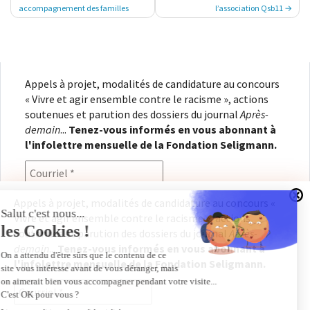
de
accompagnement des familles
l’association Qsb11
l’article
Appels à projet, modalités de candidature au concours
« Vivre et agir ensemble contre le racisme », actions
soutenues et parution des dossiers du journal
Après-
demain
...
Tenez-vous informés en vous abonnant à
l'infolettre mensuelle de la Fondation Seligmann.
Appels à projet, modalités de candidature au concours «
Vivre et agir ensemble contre le racisme », actions
En renseignant votre adresse électronique, vous
soutenues et parution des dossiers du journal
Après-
consentez à recevoir l'infolettre de la Fondation
demain
...
Tenez-vous informés en vous abonnant à
Seligmann, conformément à notre
politique de
l'infolettre mensuelle de la Fondation Seligmann.
confidentialité
. Il vous sera possible de vous
désabonner à tout moment.