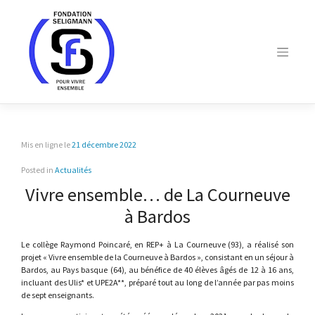
Skip
to
content
Mis en ligne le
21 décembre 2022
Posted in
Actualités
Vivre ensemble… de La Courneuve
à Bardos
Le collège Raymond Poincaré, en REP+ à La Courneuve (93), a réalisé son
projet « Vivre ensemble de la Courneuve à Bardos », consistant en un séjour à
Bardos, au Pays basque (64), au bénéfice de 40 élèves âgés de 12 à 16 ans,
incluant des Ulis* et UPE2A**, préparé tout au long de l’année par pas moins
de sept enseignants.