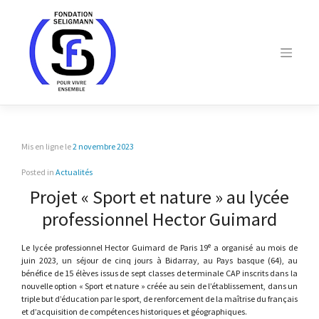
Skip
to
content
Mis en ligne le
2 novembre 2023
Posted in
Actualités
Projet « Sport et nature » au lycée
professionnel Hector Guimard
e
Le lycée professionnel Hector Guimard de Paris 19
a organisé au mois de
juin 2023, un séjour de cinq jours à Bidarray, au Pays basque (64), au
bénéfice de 15 élèves issus de sept classes de terminale CAP inscrits dans la
nouvelle option « Sport et nature » créée au sein de l’établissement, dans un
triple but d’éducation par le sport, de renforcement de la maîtrise du français
et d’acquisition de compétences historiques et géographiques.