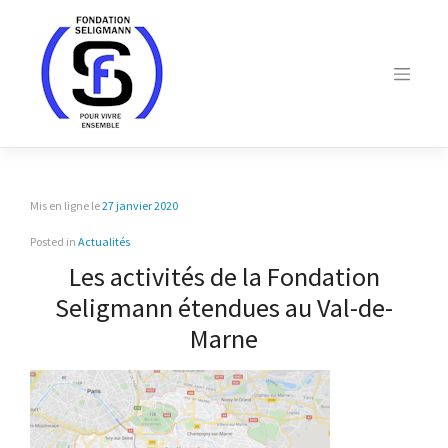
Skip
to
content
Mis en ligne le
27 janvier 2020
Posted in
Actualités
Les activités de la Fondation
Seligmann étendues au Val-de-
Marne