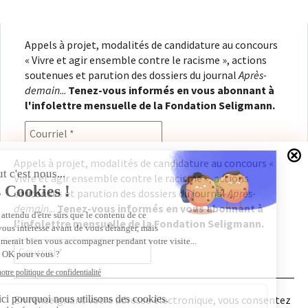
Appels à projet, modalités de candidature au concours
« Vivre et agir ensemble contre le racisme », actions
soutenues et parution des dossiers du journal
Après-
demain
...
Tenez-vous informés en vous abonnant à
l'infolettre mensuelle de la Fondation Seligmann.
Appels à projet, modalités de candidature au concours «
Vivre et agir ensemble contre le racisme », actions
En renseignant votre adresse électronique, vous
soutenues et parution des dossiers du journal
Après-
consentez à recevoir l'infolettre de la Fondation
demain
...
Tenez-vous informés en vous abonnant à
Seligmann, conformément à notre
politique de
l'infolettre mensuelle de la Fondation Seligmann.
confidentialité
. Il vous sera possible de vous
désabonner à tout moment.
En renseignant votre adresse électronique, vous consentez