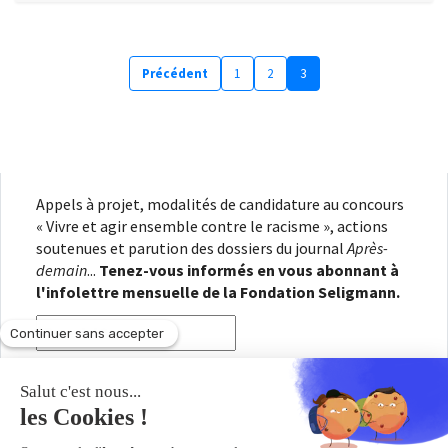
Précédent
1
2
3
Appels à projet, modalités de candidature au concours
« Vivre et agir ensemble contre le racisme », actions
soutenues et parution des dossiers du journal
Après-
demain
...
Tenez-vous informés en vous abonnant à
l'infolettre mensuelle de la Fondation Seligmann.
En renseignant votre adresse électronique, vous
consentez à recevoir l'infolettre de la Fondation
Seligmann, conformément à notre
politique de